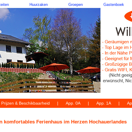
teiten
Huurzaken
Groepen
Gastenboek
Prijzen & Beschikbaarheid
App. 0A
App. 1A
Ap
in komfortables Ferienhaus im Herzen Hochauerlandes