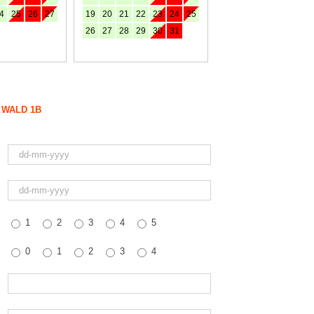
4
25
26
27
19
20
21
22
23
24
25
26
27
28
29
30
31
 WALD 1B
1
2
3
4
5
0
1
2
3
4