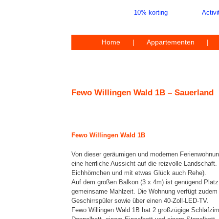
Ga
10% korting
Activi
naar
inhoud
Home
Appartementen
Fewo Willingen Wald 1B – Sauerland
F
ewo
Willingen Wald 1B
Von dieser geräumigen und modernen Ferienwohnun
eine herrliche Aussicht auf die reizvolle Landschaft. (
Eichhörnchen und mit etwas Glück auch Rehe).
Auf dem großen Balkon (3 x 4m) ist genügend Platz 
gemeinsame Mahlzeit. Die Wohnung verfügt zudem 
Geschirrspüler sowie über einen 40-Zoll-LED-TV.
Fewo Willingen Wald 1B hat 2 großzügige Schlafzi