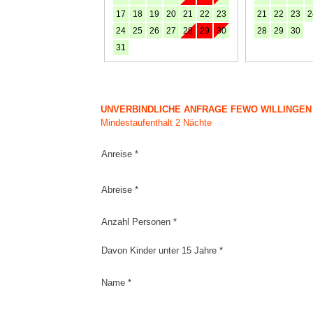
17
18
19
20
21
22
23
21
22
23
2
24
25
26
27
28
29
30
28
29
30
31
UNVERBINDLICHE ANFRAGE FEWO WILLINGEN
Mindestaufenthalt 2 Nächte
Anreise *
Abreise *
Anzahl Personen *
Davon Kinder unter 15 Jahre *
Name *