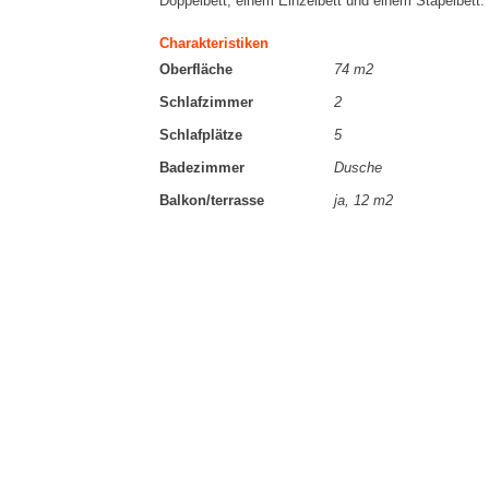
Doppelbett, einem Einzelbett und einem Stapelbett.
Charakteristiken
Oberfläche
74 m2
Schlafzimmer
2
Schlafplätze
5
Badezimmer
Dusche
Balkon/terrasse
ja, 12 m2