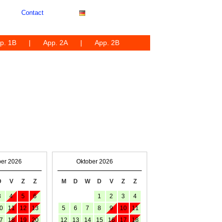
Contact
p. 1B
App. 2A
App. 2B
er 2026
Oktober 2026
D
V
Z
Z
M
D
W
D
V
Z
Z
3
4
5
6
1
2
3
4
0
11
12
13
5
6
7
8
9
10
11
7
18
19
20
12
13
14
15
16
17
18