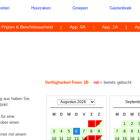
teiten
Huurzaken
Groepen
Gastenboek
Prijzen & Beschikbaarheid
App. 0A
App. 1A
Ap
Verfügbarkeit Fewo 1B
rot
= bereits gebucht
g aus haben Sie
Septemb
inkl.
M
D
W
D
V
Z
Z
M
D
W
für eine
über einen
1
2
1
2
3
4
5
6
7
8
9
7
8
9
1
mmer mit einem
10
11
12
13
14
15
16
14
15
16
1