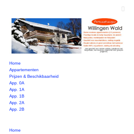
Ga
naar
inhoud
Home
Appartementen
Prijzen & Beschikbaarheid
App. 0A
App. 1A
App. 1B
App. 2A
App. 2B
Home