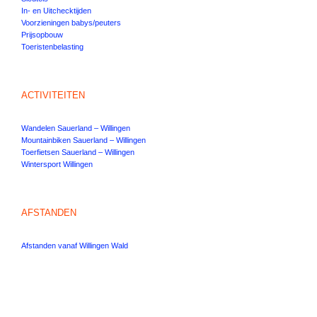
In- en Uitchecktijden
Voorzieningen babys/peuters
Prijsopbouw
Toeristenbelasting
ACTIVITEITEN
Wandelen Sauerland – Willingen
Mountainbiken Sauerland – Willingen
Toerfietsen Sauerland – Willingen
Wintersport Willingen
AFSTANDEN
Afstanden vanaf Willingen Wald