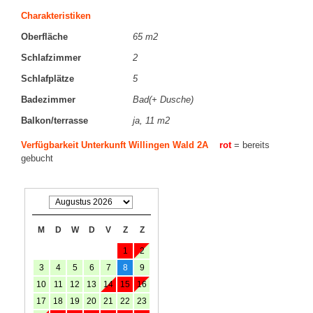
Charakteristiken
Oberfläche
65 m2
Schlafzimmer
2
Schlafplätze
5
Badezimmer
Bad(+ Dusche)
Balkon/terrasse
ja, 11 m2
Verfügbarkeit Unterkunft Willingen Wald 2A
rot
= bereits
gebucht
M
D
W
D
V
Z
Z
1
2
3
4
5
6
7
8
9
10
11
12
13
14
15
16
17
18
19
20
21
22
23