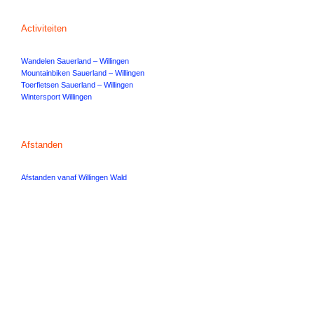
Activiteiten
Wandelen Sauerland – Willingen
Mountainbiken Sauerland – Willingen
Toerfietsen Sauerland – Willingen
Wintersport Willingen
Afstanden
Afstanden vanaf Willingen Wald