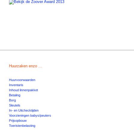
Huurzaken enzo …
Huurvoorwaarden
Inventaris
Inhoud linnenpakket
Betaling
Borg
Sleutels
In- en Uitchecktijden
Voorzieningen babys/peuters
Prijsopbouw
Toeristenbelasting